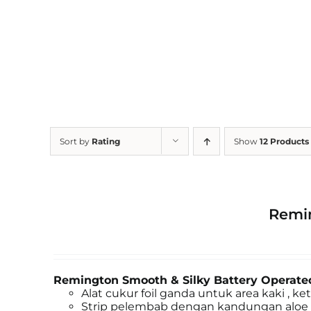
Skip
to
content
Sort by
Rating
Show
12 Products
Remin
Remington Smooth & Silky Battery Operat
Alat cukur foil ganda untuk area kaki , 
Strip pelembab dengan kandungan aloe ve