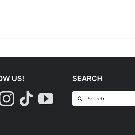
OW US!
SEARCH
Search
for: