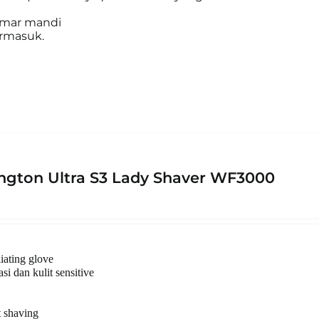
amar mandi
ermasuk.
gton Ultra S3 Lady Shaver WF3000
liating glove
si dan kulit sensitive
 shaving