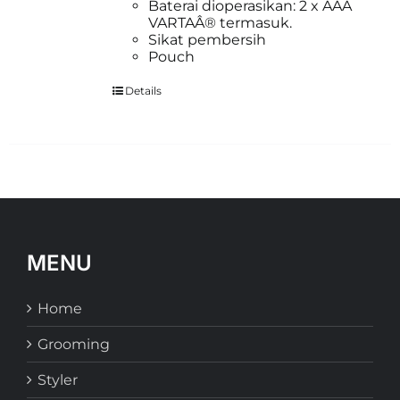
Baterai dioperasikan: 2 x AAA
VARTAÂ® termasuk.
Sikat pembersih
Pouch
Details
MENU
Home
Grooming
Styler