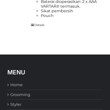
Baterai dioperasikan: 2 x AAA
VARTAÂ® termasuk.
Sikat pembersih
Pouch
Details
MENU
Home
Grooming
Styler