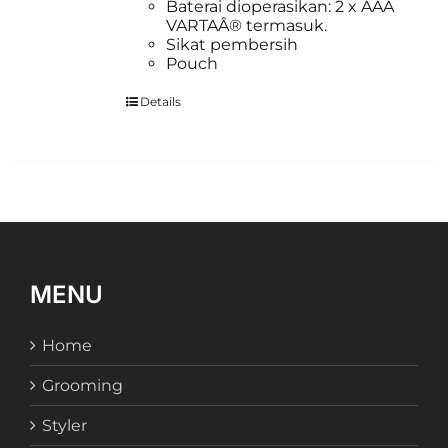
Baterai dioperasikan: 2 x AAA
VARTAÂ® termasuk.
Sikat pembersih
Pouch
Details
MENU
Home
Grooming
Styler